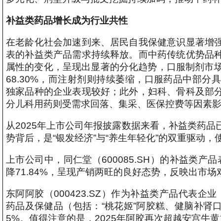
补益类药品增长成为行业共性
在老龄化社会加速到来、居民自我保健意识显著增
表的补益类产品需求持续释放。而中药传统优势品
属性的变化，呈现出显著的分化趋势，口服制剂市场份额
68.30%，而注射剂则持续萎缩，口服药品中部
独家品种的企业表现较好；此外，妇科、骨科及部
分儿科用药则受需求回落、集采、医保控费等因素
从2025年上市公司年报披露数据来看，补益类药
势背后，是“银发经济”与“养生年轻化”的双重驱动
上市公司中，同仁堂（600085.SH）的补益类产
降71.84%，呈现产销两旺的良好态势，反映出市
东阿阿胶（000423.SZ）作为补益类产品代表企
药品及保健品（包括：“桃花姬”阿胶糕、健脑补肾口
5%。值得注意的是，2025年阿胶再次超越安宫牛