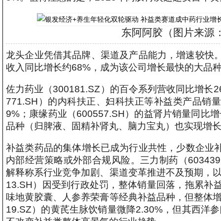
东阿阿胶（图片来源
龙头企业凭借其品牌、渠道及产品能力，增速较快。云
收入同比增长约68%，成为该公司增长最快的大品
佐力药业（300181.SZ）的百令系列营收同比增长
771.SH）的内科扶正、妇科扶正等补益类产品销
9%；康缘药业（600557.SH）的益肾片销量同比增长
品种（归脾液、固精补肾丸、脑力宝丸）也实现增
补益类药品的集体增长已成为行业共性，少数企业
内部经营策略或外部合规风险。三力制药（603439
解释称系行业竞争加剧、渠道变革推进不及预期，以
13.SH）因受到行政处罚，整体销量回落，拖累补益
味地黄胶囊、人参养荣膏等经典补益品种，但整体增
19.SZ）的黄芪生脉饮销量微降2.30%，但其西洋