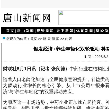
首 页
|
唐 山 新 闻
|
视 野 新 闻
|
天 下 新 闻
|
体 育 新 闻
|
财 经 新
您现在的位置：
首页
>>
健 康 新 闻
>> 内容
银发经济+养生年轻化双轮驱动 补
时间：2026/5/21
财联社5月1日讯（记者 张良德）
中药行业在结构性
随着人口老龄化加速与全民健康意识提升，补益类药品
为驱动行业增长的核心引擎。从上市公司年报来看
济”与“养生年轻化”的双重驱动效应。
为顺应这一市场趋势，中药企业正加速布局抗衰、
多元化、剂型升级与批文挖掘持续加码，推动中药