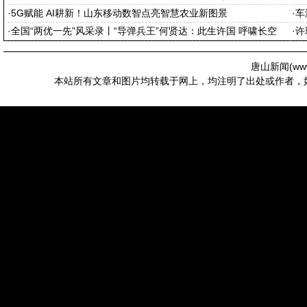
·
5G赋能 AI耕新！山东移动数智点亮智慧农业新图景
·
车
·
全国“两优一先”风采录丨“导弹兵王”何贤达：此生许国 呼啸长空
·
许
唐山新闻(
ww
本站所有文章和图片均转载于网上，均注明了出处或作者，如有