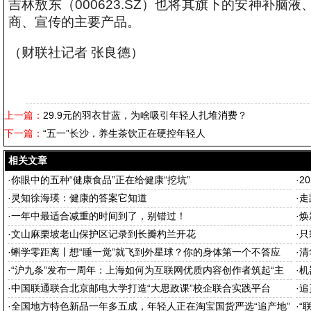
吉林敖东（000623.SZ）也将其旗下的安神补
商、宣传的主要产品。
（财联社记者 张良德）
上一篇：
29.9元的羽衣甘蓝，为啥吸引年轻人扎堆消费？
下一篇：
“五一”长沙，养生茶饮正在硬控年轻人
相关文章
·
你眼中的五种“健康食品”正在给健康“挖坑”
·
2
·
灵知徐海瑛：健康的答案它知道
·
走
·
一年中最适合减重的时间到了，别错过！
·
焕
·
文山麻栗坡老山保护区记录到长瓣杓兰开花
·
只
·
蝌学零距离丨想“睡一觉”就飞到外星球？你的身体第一个不答应
·
清
·
“沪九条”发布一周年：上海如何为互联网优质内容创作者筑起“主
·
机
场”
·
中国联通联合北京邮电大学打造“大思政课”校企联合实践平台
·
追
·
全国地方特色新品一年多五成，年轻人正在淘宝国货严选“追产地”
·
“