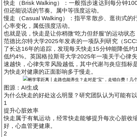
快走（Brisk Walking）：一般指步速达到每
但还能说话的节奏。属中等强度运动。
慢走（Casual Walking）：指平常散步、逛街
心率变化，属低强度活动。
也就是说，快走是让你稍微“吃力但舒服”的运动状
范德比尔特大学2025年发表的一项队列研究（SC
了长达16年的追踪，发现每天快走15分钟能降低约
低约4%。英国格拉斯哥大学2025年一项关于心律
速越快，心律失常风险越低，其中代谢与炎症指标
为快走对健康的正面影响多于慢走。
图源：AI生成
为什么快走的好处这么明显？研究团队认为可能有以
1
提升心脏效率
快走属于有氧运动，经常快走能够提升每次心脏收
好，心血管更健康。
2