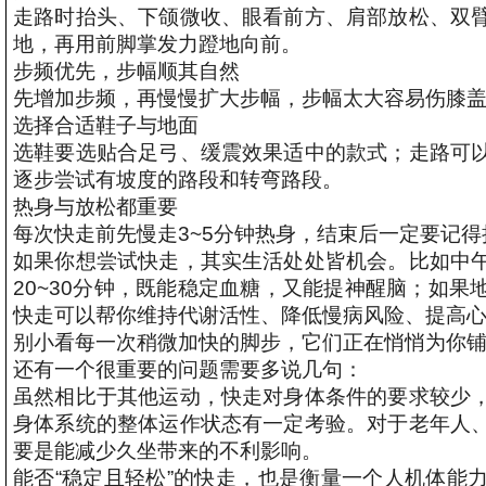
走路时抬头、下颌微收、眼看前方、肩部放松、双
地，再用前脚掌发力蹬地向前。
步频优先，步幅顺其自然
先增加步频，再慢慢扩大步幅，步幅太大容易伤膝
选择合适鞋子与地面
选鞋要选贴合足弓、缓震效果适中的款式；走路可
逐步尝试有坡度的路段和转弯路段。
热身与放松都重要
每次快走前先慢走3~5分钟热身，结束后一定要记
如果你想尝试快走，其实生活处处皆机会。比如中
20~30分钟，既能稳定血糖，又能提神醒脑；如
快走可以帮你维持代谢活性、降低慢病风险、提高
别小看每一次稍微加快的脚步，它们正在悄悄为你
还有一个很重要的问题需要多说几句：
虽然相比于其他运动，快走对身体条件的要求较少
身体系统的整体运作状态有一定考验。对于老年人
要是能减少久坐带来的不利影响。
能否“稳定且轻松”的快走，也是衡量一个人机体能