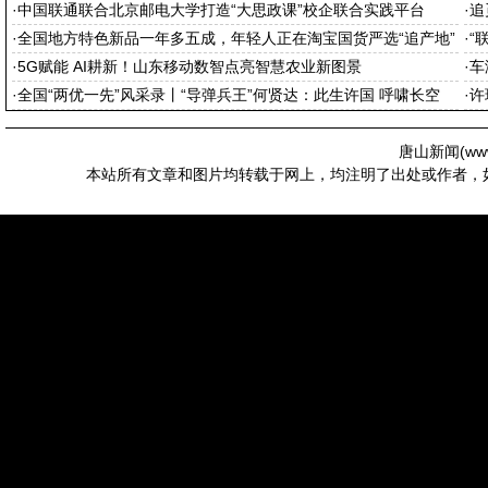
场”
·
中国联通联合北京邮电大学打造“大思政课”校企联合实践平台
·
追
·
全国地方特色新品一年多五成，年轻人正在淘宝国货严选“追产地”
·
“
·
5G赋能 AI耕新！山东移动数智点亮智慧农业新图景
·
车
·
全国“两优一先”风采录丨“导弹兵王”何贤达：此生许国 呼啸长空
·
许
唐山新闻(
ww
本站所有文章和图片均转载于网上，均注明了出处或作者，如有