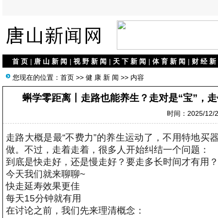
首 页
|
唐 山 新 闻
|
视 野 新 闻
|
天 下 新 闻
|
体 育 新 闻
|
财 经 新
您现在的位置：
首页
>>
健 康 新 闻
>> 内容
蝌学零距离丨走路也能养生？走对是“宝”，
时间：2025/12/25
走路大概是最“不费力”的养生运动了，不用特地买
做。不过，走着走着，很多人开始纠结一个问题：
到底是快走好，还是慢走好？要走多长时间才有用
今天我们就来聊聊~
快走延寿效果更佳
每天15分钟就有用
在讨论之前，我们先来理清概念：