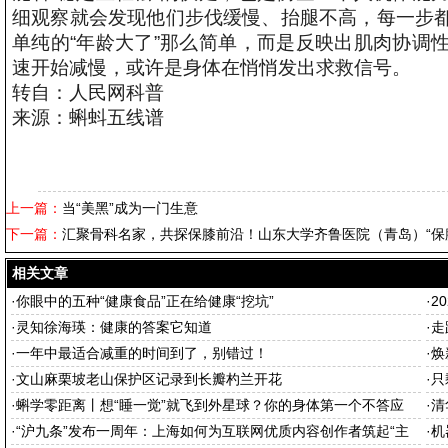
细观察就会发现他们步伐缓慢、抬腿不高，每一步
单纯的“年龄大了”那么简单，而是反映出肌肉协调
速开始减慢，或许是身体在悄悄发出求救信号。
转自：人民网科普
来源：蝌蚪五线谱
上一篇：
当“美黑”成为一门生意
下一篇：
汇聚骨科名家，共探保膝前沿！山东大学齐鲁医院（青岛）“保
相关文章
·
你眼中的五种“健康食品”正在给健康“挖坑”
·
2
·
灵知徐海瑛：健康的答案它知道
·
走
·
一年中最适合减重的时间到了，别错过！
·
焕
·
文山麻栗坡老山保护区记录到长瓣杓兰开花
·
只
·
蝌学零距离丨想“睡一觉”就飞到外星球？你的身体第一个不答应
·
清
·
“沪九条”发布一周年：上海如何为互联网优质内容创作者筑起“主
·
机