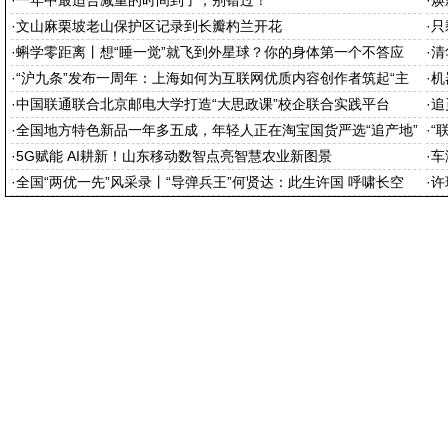
·
一年中最适合减重的时间到了，别错过！
·
焕
·
文山麻栗坡老山保护区记录到长瓣杓兰开花
·
只
·
蝌学零距离丨想“睡一觉”就飞到外星球？你的身体第一个不答应
·
清
·
“沪九条”发布一周年：上海如何为互联网优质内容创作者筑起“主
·
机
场”
·
中国联通联合北京邮电大学打造“大思政课”校企联合实践平台
·
追
·
全国地方特色新品一年多五成，年轻人正在淘宝国货严选“追产地”
·
“
·
5G赋能 AI耕新！山东移动数智点亮智慧农业新图景
·
车
·
全国“两优一先”风采录丨“导弹兵王”何贤达：此生许国 呼啸长空
·
许