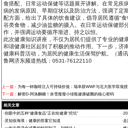
食搭配、日常运动保健等话题展开讲解。在常见疾
病的发病原因、早期症状以及防治方法，强调了定
配方面，给出了具体的饮食建议，倡导居民遵循“食
谷类食物，减少油盐糖的摄入。在日常运动保健部
作，并强调运动要循序渐进、持之以恒。
此次健康知识讲座，不仅为居民们提供了专业的健
和谐健康社区起到了积极的推动作用。下一步，济
健康科普活动，为居民的健康生活保驾护航。（通讯
鲁网济东频道热线：0531-76122110
上一篇：
为每一杯咖啡注入可持续价值：瑞幸获WWF与北大医学双项授
下一篇：
解密D-阿洛酮糖！奈雪瘦瘦小绿瓶健康破圈的核心密码
相关文章
·
你眼中的五种“健康食品”正在给健康“挖坑”
·
2
·
灵知徐海瑛：健康的答案它知道
·
走