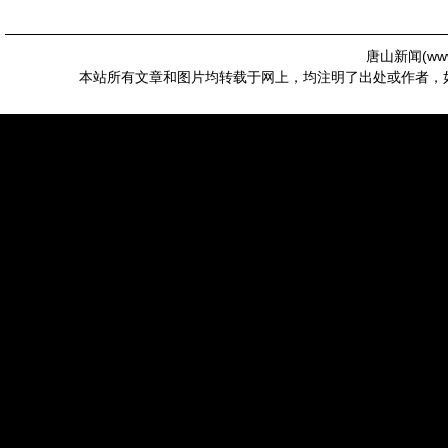
唐山新闻(
ww
本站所有文章和图片均转载于网上，均注明了出处或作者，如有