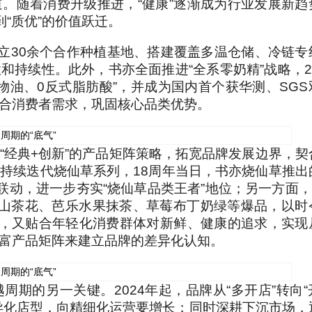
。随着消费升级推进，“健康”逐渐成为行业发展新趋
到“质优”的价值跃迁。
建立30余个合作种植基地、搭建覆盖多温仓储、冷链专
持续性。此外，书亦全面推进“全系零奶精”战略，20
物油、0反式脂肪酸”，并成为国内首个获华测、SGS
合消费者需求，巩固核心品类优势。
“经典+创新”的产品矩阵策略，拓宽品牌发展边界，契
持续迭代烧仙草系列，18周年当日，书亦烧仙草推出
联动，进一步夯实“烧仙草品类王者”地位；另一方面，2
漫山茶花、芭乐水果抹茶、草莓布丁奶绿等爆品，以时
因，又贴合年轻化消费群体对新鲜、健康的追求，实现
富产品矩阵来建立品牌的差异化认知。
期的另一关键。2024年起，品牌从“多开店”转向“
异化店型，向精细化运营要增长；同时深耕下沉市场，