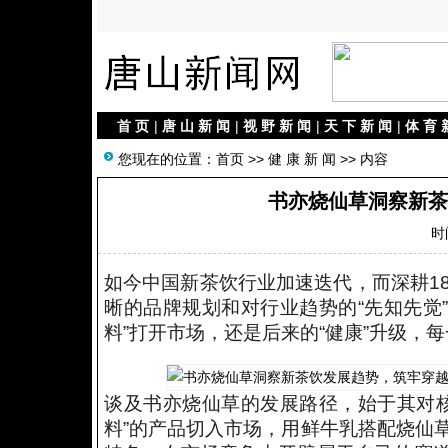
首 页
|
唐 山 新 闻
|
视 野 新 闻
|
天 下 新 闻
|
体 育 
您现在的位置：
首页
>>
健 康 新 闻
>> 内容
书亦烧仙草洞察新茶
时间
如今中国新茶饮行业加速迭代，而深耕1
晰的品牌规划和对行业趋势的“先知先觉”，
料”打开市场，还是后来的“健康”升级，每
谈及书亦
烧仙草的发展路径，始于其对
料”的产品切入市场，用鲜牛乳搭配烧仙