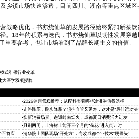
域及乡镇市场快速渗透，目前四川、湖南等重点区域区
运营战略优化，书亦烧仙草的发展路径始终紧扣新茶饮
径。18年的积累与迭代，书亦烧仙草以韧性发展穿越
了重要参考，也让市场看到了品牌长期主义的价值。
模式引领行业变革
北大医学双项授牌
·
2026健康雪糕推荐：从配料表看哪些冰淇淋值得选择
·
走路降压，跑步降脂？想护血管又延寿，这才是“最佳运动法
·
焕新消费场景、邂逅岭南烟火，成都夏日消费活力迸发
·
只剩两周，上海树上能开三个月的“荷花”进入倒计时
个不答应
·
清华院士团队现场“开处方”，专攻成都企业技术“硬骨头”