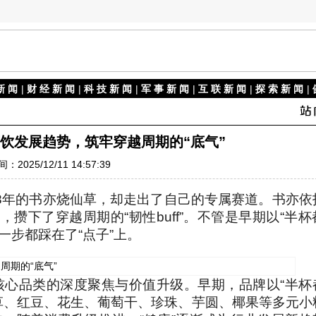
新 闻
|
财 经 新 闻
|
科 技 新 闻
|
军 事 新 闻
|
互 联 新 闻
|
探 索 新 闻
|
饮发展趋势，筑牢穿越周期的“底气”
：2025/12/11 14:57:39
8年的书亦烧仙草，却走出了自己的专属赛道。书亦依
攒下了穿越周期的“韧性buff”。不管是早期以“半杯
一步都踩在了“点子”上。
核心品类的深度聚焦与价值升级。早期，品牌以“半杯
草、红豆、花生、葡萄干、珍珠、芋圆、椰果等多元小