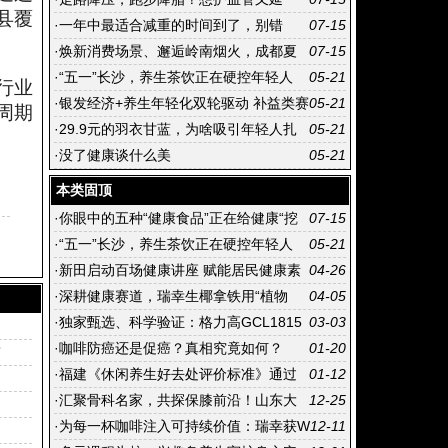
县覆
寿，这才是“最佳运动法”
·
一年中最适合减重的时间到了，别错
07-15
过！
·
焕新消费场景、邂逅岭南烟火，成都夏
07-15
日消费活力迸发
·
“五一”长沙，养生茶饮正在硬控年轻人
05-21
行业
·
银发经济+养生年轻化双轮驱动 补益类赛
05-21
周期
道成中药行业增长主引擎
·
29.9元的羽衣甘蓝，为啥吸引年轻人扎
05-21
堆消费？
·
没了健康谈什么美
05-21
本类固顶
·
你眼中的五种“健康食品”正在给健康“挖
07-15
坑”
·
“五一”长沙，养生茶饮正在硬控年轻人
05-21
·
新田启动百场健康讲座 赋能居民健康素
04-26
养提升
·
深耕健康赛道，瑞幸生椰拿铁用“植物
04-05
基”定义咖啡新潮流
·
独家甄选、科学验证：格力高GCL1815
03-03
菌的免疫与美味双重答案
·
咖啡防癌还是促癌？真相究竟如何？
01-20
”
·
福建《休闲养生好去处评价标准》通过
01-12
专家评审
·
汇聚骨科名家，共探保膝前沿！山东大
12-25
学齐鲁医院（青岛）“保膝中心”揭牌仪式成功举
·
为每一杯咖啡注入可持续价值：瑞幸获W
12-11