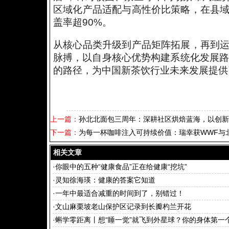
区域化产品适配与高性价比策略，在县
盖率超90%。
从核心品类升级到产品矩阵拓展，再到
脉搏，以自身核心优势构建系统化发展路
的路径，为中国新茶饮行业未来发展提供
上一篇：
孙北北面包三周年：深耕社区烘焙蓝海，以创新
下一篇：
为每一杯咖啡注入可持续价值：瑞幸获WWF与
相关文章
·
你眼中的五种“健康食品”正在给健康“挖坑”
·
灵知徐海瑛：健康的答案它知道
·
一年中最适合减重的时间到了，别错过！
·
文山麻栗坡老山保护区记录到长瓣杓兰开花
·
蝌学零距离丨想“睡一觉”就飞到外星球？你的身体第一