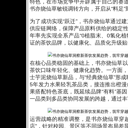
特色，在市场竞争中开辟属于自己的赛道
书亦烧仙草敏锐调转方向，开启从“料足”
为了成功实现“跃迁”，书亦烧仙草通过
供应链网络，保障产品原料供给的稳定性和
年率先实现全系产品“0植脂末、0氢化植
证的茶饮品牌，以健康化、品质化升级贴
在核心品类稳固的基础上，
书亦烧仙草以
茶饮口味年轻化、健康化趋势。一方面，
士芋泥烧仙草新品，与“经典烧仙草”形成
5年发力水果轻乳茶品类，接连推出橙
果搭配特色茶底，既延续品牌“有料”基
一品类到多品类协同发展的跨越，通过丰
运营战略的精准调整，是书亦烧仙草穿越周
店”，针对校园、景区等不同场景布局差