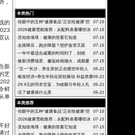
势，
本类热门
线的
·
你眼中的五种“健康食品”正在给健康“挖
07-15
23
坑”
·
2026健康雪糕推荐：从配料表看哪些冰
07-15
双认
淇淋值得选择
·
灵知徐海瑛：健康的答案它知道
07-15
·
走路降压，跑步降脂？想护血管又延
07-15
寿，这才是“最佳运动法”
·
一年中最适合减重的时间到了，别错
07-15
过！
·
焕新消费场景、邂逅岭南烟火，成都夏
07-15
合新
日消费活力迸发
·
“五一”长沙，养生茶饮正在硬控年轻人
05-21
的芝
·
银发经济+养生年轻化双轮驱动 补益类赛
05-21
02
道成中药行业增长主引擎
·
29.9元的羽衣甘蓝，为啥吸引年轻人扎
05-21
令鲜
堆消费？
·
没了健康谈什么美
05-21
从单
本类推荐
·
你眼中的五种“健康食品”正在给健康“挖
07-15
坑”
·
2026健康雪糕推荐：从配料表看哪些冰
07-15
开好
淇淋值得选择
·
灵知徐海瑛：健康的答案它知道
07-15
通过
·
走路降压，跑步降脂？想护血管又延
07-15