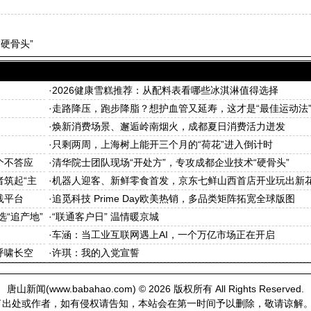
硬骨头”
·
2026健康雪糕推荐：从配料表看哪些冰淇淋值得选择
·
走路降压，跑步降脂？想护血管又延寿，这才是“最佳运动法
·
焕新消费场景、邂逅岭南烟火，成都夏日消费活力迸发
·
只剩两周，上海树上能开三个月的“荷花”进入倒计时
个不答应
·
清华院士团队现场“开处方”，专攻成都企业技术“硬骨头”
者筑起“主
·
机器人迎客、新鲜零食首发，京东七鲜山西首店开业玩出新
践平台
·
追觅科技 Prime Day欧美热销，多品类矩阵拓宽全球版图
“追产地”
·
“联通客户日” 温情暖京城
·
车涵：当工业互联网遇上AI，一个万亿市场正在开启
呼啸长空
·
许琪：我的入党宣誓
唐山新闻(
www.babahao.com
) © 2026 版权所有 All Rights Reserved.
处或作者，如有侵权请告知，本站会在第一时间予以删除，敬请谅解。联系Q