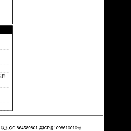
”
花样
Q 864580801
冀ICP备1008610010号