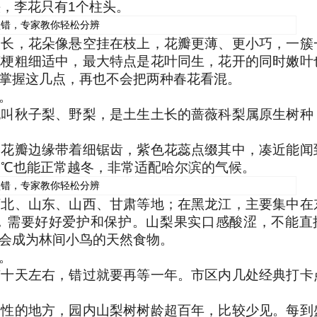
头，李花只有1个柱头。
长长，花朵像悬空挂在枝上，花瓣更薄、更小巧，一簇
花梗粗细适中，最大特点是花叶同生，花开的同时嫩叶
掌握这几点，再也不会把两种春花看混。
。
也叫秋子梨、野梨，是土生土长的蔷薇科梨属原生树种
，花瓣边缘带着细锯齿，紫色花蕊点缀其中，凑近能闻
0℃也能正常越冬，非常适配哈尔滨的气候。
河北、山东、山西、甘肃等地；在黑龙江，主要集中在
，需要好好爱护和保护。山梨果实口感酸涩，不能直
会成为林间小鸟的天然食物。
。
有十天左右，错过就要再等一年。市区内几处经典打卡
表性的地方，园内山梨树树龄超百年，比较少见。每到