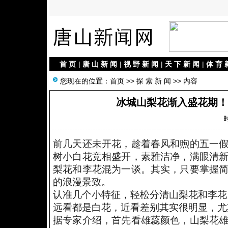
首 页
|
唐 山 新 闻
|
视 野 新 闻
|
天 下 新 闻
|
体 育 
您现在的位置：
首页
>>
探 索 新 闻
>> 内容
冰城山梨花渐入盛花期！
时
前几天还未开花，趁着春风和煦的五一
树小白花竞相盛开，素雅洁净，满眼清
梨花和李花混为一谈。其实，只要掌握
的浪漫景致。
认准几个小特征，轻松分清山梨花和李花
远看都是白花，近看差别其实很明显，尤
据专家介绍，首先看雄蕊颜色，山梨花