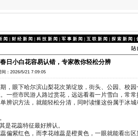
新 闻
|
财 经 新 闻
|
科 技 新 闻
|
军 事 新 闻
|
互 联 新 闻
|
探 索 新 闻
|
春日小白花容易认错，专家教你轻松分辨
间：2026/5/21 7:09:05
假期，眼下哈尔滨山梨花次第绽放，街头、公园、校园
新。一些市民游人路过赏花，远远看着一片雪白，常常
简单辨识方法，就能轻松分清，同时读懂这份属于冰城
。
其是花蕊特征最好辨认。
雄蕊偏紫红色，而李花雄蕊是橙黄色，一眼就能看出区