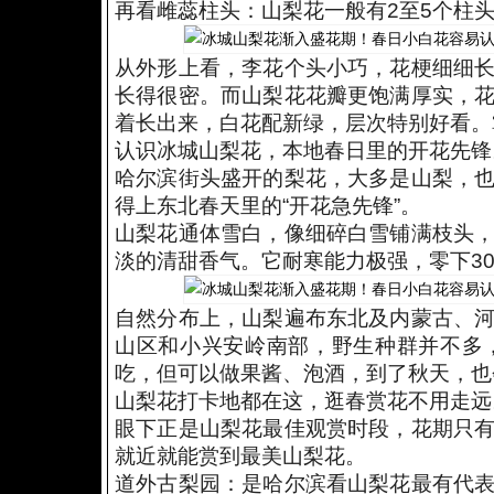
再看雌蕊柱头：山梨花一般有2至5个柱
从外形上看，李花个头小巧，花梗细细
长得很密。而山梨花花瓣更饱满厚实，
着长出来，白花配新绿，层次特别好看。
认识冰城山梨花，本地春日里的开花先锋
哈尔滨街头盛开的梨花，大多是山梨，
得上东北春天里的“开花急先锋”。
山梨花通体雪白，像细碎白雪铺满枝头
淡的清甜香气。它耐寒能力极强，零下3
自然分布上，山梨遍布东北及内蒙古、
山区和小兴安岭南部，野生种群并不多
吃，但可以做果酱、泡酒，到了秋天，也
山梨花打卡地都在这，逛春赏花不用走远
眼下正是山梨花最佳观赏时段，花期只
就近就能赏到最美山梨花。
道外古梨园：是哈尔滨看山梨花最有代