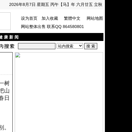
2026年8月7日 星期五 丙午【马】年 六月廿五 立秋
设为首页
加入收藏
繁體中文
网站地图
网站整体出售 联系QQ 864580801
健 康 新 闻
一树
把山
春日
别。