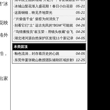
“冰
业技术“硬骨头”
·
冰城山梨花渐入盛花期！春日小白花容
05-21
易认错，专家教你轻松分辨
·
这面铜镜，映见齐地荣光
05-21
·
“片柴值千金” 柴窑为何消失了
04-26
花映
·
别看它们“土” 远古先民的“BGM”可能就
04-26
靠它们
·
“鸟情播报员”崔玉荣：用镜头收藏“会飞
04-26
格外
的风景”
·
湖北堵河源自然保护区发现11个新记录
04-05
鸟种
本类固顶
拍，
·
釉色流淌，封存着历史的心跳
04-05
·
东莞华厦张晓山教授团队辅助区域折射I
12-25
OL定位技术入选省级推广项目
出家