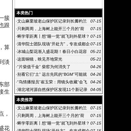
本类热门
一簇
·
文山麻栗坡老山保护区记录到长瓣杓兰
07-15
也跟
开花
·
只剩两周，上海树上能开三个月的“荷
07-15
花”进入倒计时
·
蝌学零距离丨想“睡一觉”就飞到外星球？
07-15
你的身体第一个不答应
·
清华院士团队现场“开处方”，专攻成都企
07-15
，算
业技术“硬骨头”
·
冰城山梨花渐入盛花期！春日小白花容
05-21
易认错，专家教你轻松分辨
·
这面铜镜，映见齐地荣光
05-21
到淡
·
“片柴值千金” 柴窑为何消失了
04-26
·
别看它们“土” 远古先民的“BGM”可能就
04-26
靠它们
·
“鸟情播报员”崔玉荣：用镜头收藏“会飞
04-26
东部
的风景”
·
湖北堵河源自然保护区发现11个新记录
04-05
接生
鸟种
本类推荐
·
文山麻栗坡老山保护区记录到长瓣杓兰
07-15
点，
开花
·
只剩两周，上海树上能开三个月的“荷
07-15
花”进入倒计时
·
蝌学零距离丨想“睡一觉”就飞到外星球？
07-15
盛花
你的身体第一个不答应
·
清华院士团队现场“开处方”，专攻成都企
07-15