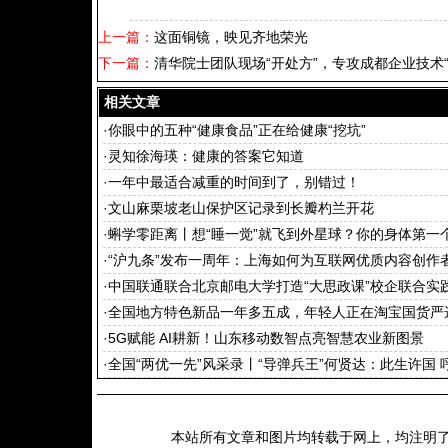
上一篇：
这面铜镜，映见齐地荣光
下一篇：
清华院士团队现场“开处方”，专攻成都企业技术“
相关文章
·
你眼中的五种“健康食品”正在给健康“挖坑”
·
灵知徐海瑛：健康的答案它知道
·
一年中最适合减重的时间到了，别错过！
·
文山麻栗坡老山保护区记录到长瓣杓兰开花
·
蝌学零距离丨想“睡一觉”就飞到外星球？你的身体第一
·
“沪九条”发布一周年：上海如何为互联网优质内容创作
场”
·
中国联通联合北京邮电大学打造“大思政课”校企联合实
·
全国地方特色新品一年多五成，年轻人正在淘宝国货严选
·
5G赋能 AI耕新！山东移动数智点亮智慧农业新图景
·
全国“两优一先”风采录丨“导弹兵王”何贤达：此生许国 
本站所有文章和图片均转载于网上，均注明了出