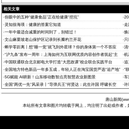
相关文章
·
你眼中的五种“健康食品”正在给健康“挖坑”
·
2
·
灵知徐海瑛：健康的答案它知道
·
走
·
一年中最适合减重的时间到了，别错过！
·
焕
·
文山麻栗坡老山保护区记录到长瓣杓兰开花
·
只
·
蝌学零距离丨想“睡一觉”就飞到外星球？你的身体第一个不答应
·
清
·
“沪九条”发布一周年：上海如何为互联网优质内容创作者筑起“主
·
机
场”
·
中国联通联合北京邮电大学打造“大思政课”校企联合实践平台
·
追
·
全国地方特色新品一年多五成，年轻人正在淘宝国货严选“追产地”
·
“
·
5G赋能 AI耕新！山东移动数智点亮智慧农业新图景
·
车
·
全国“两优一先”风采录丨“导弹兵王”何贤达：此生许国 呼啸长空
·
许
唐山新闻(
ww
本站所有文章和图片均转载于网上，均注明了出处或作者，如有