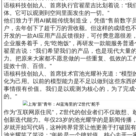
语核科技创始人、首席执行官翟星吉比划着说：“我
体。它可以观测到空间里面发生的一切。”
他们致力于用AI赋能传统制造业，凭借“售前数字
户，去年创下了超千万的营收额。但这样的成绩也不
开发的一款AI应用产品反馈很好，可付费意愿很差
企业服务着手，先“吃饱饭”，再研发一款能服务普通个体
翟星吉说：“我们希望我们的产品，也是现代大量的
力。把原来大家都不愿意做的一些重复、低效的工作
提效十倍、百倍。”
语核科技创始人、首席技术官池光耀补充道：“模型
化为己用。以前的模型能力是不足以做到这些东西
事情很有价值。我们是以观测为核心的，为了完成
的。”
作为“互联网原住民”，Z世代的创业者们不仅敢想
创新迭代能力。年仅23岁的池光耀学的是新闻传播
岁就开始写代码，这种跨界背景让他更善于打破固
池光耀笑了笑说：“年龄是一个绝对值。核心去开一