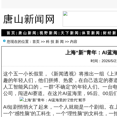
首 页
|
唐 山 新 闻
|
视 野 新 闻
|
天 下 新 闻
|
体 育 新 闻
|
财 经 新
您现在的位置：
首页
>>
科 技 新 闻
>> 内容
上海“新”青年：AI蓝
时间：2026/5/21
这个五一小长假里，《新闻透视》将推出一组《上海
趣的年轻人们，他们拼搏、热爱，在自己选定的赛
人工智能风口的，一群“不确定”的年轻人们。一台
公司，闯进AI赛道。在这片AI蓝海里，95后、00
AI短剧悄悄火了起来，一个人就能是一个剧组。在上海
一个“感性脑”的工科生，一个“理性脑”的文科生，一