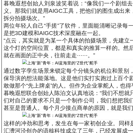
暮晚遐想创始人刘泉波笑着说：“像我们一个剧组
义。那我们就是用AIGC工具，把他们的图生成出来
拆分拍摄场次。”
两位年轻人自己“手搓”了软件，里面能清晰记录每
是把3D建模和AIGC技术深度融在一起。
“点云，其实就是为某一个具体的拍摄场景，先建立
这个灯的空间位置，都是和真实的推算一样的。然
就在画面的正中央，往前走走······。”
通过数字孪生场景来锁定每个分镜头的机位和景别，
保导演的想法能落地。这是他们实打实跑过上百个剧
敢做那个“先上牌桌”的人。但作为企业掌舵人，也
暮晚遐想联合创始人陈泊文认真地说：“我们不想就
们对自己的要求不只是一个制作公司，我们想把我
甚至是普通人。每个月少接点商单的原因，就是我们
这样的冲劲和思考，发生在每一家初创企业。同样是“
汇漕河泾创办的语核科技成立了三年，已经发展成一支