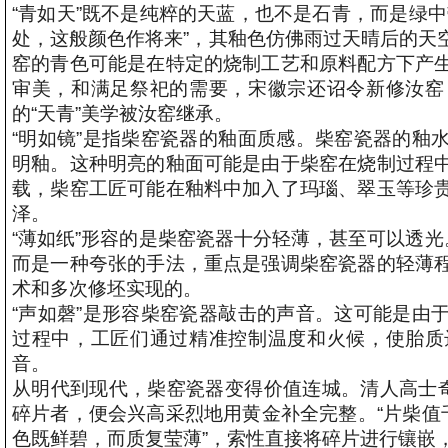
“青如天”既不是纯粹的天蓝，也不是石青，而是绿
处，这般颜色作将来”，其釉色仿佛雨过天晴后的天
窑的青色可能是在特定的烧制工艺和原料配方下产
审美，和满足祭祀的需要，宋徽宗还诏令新修汝窑
的“天青”美学被汝窑继承。
“明如镜”是指柴窑瓷器的釉面质感。柴窑瓷器的釉
明釉。这种明亮的釉面可能是由于柴窑在烧制过程
载，柴窑工匠可能在釉料中加入了玛瑙、翠玉等珍
泽。
“薄如纸”形容的是柴窑瓷器十分轻薄，甚至可以透光
而是一种夸张的手法，重点是强调柴窑瓷器的轻薄
术和多次修坯实现的。
“声如磬”是形容柴窑瓷器敲击的声音。这可能是由
过程中，工匠们通过精准控制温度和火候，使胎质
音。
从明代到现代，柴窑瓷器变得价值连城。清人高士奇
碎片者，便会兴高采烈地用黄金补全完整。“片柴值
色既鲜碧，而质复莹薄”，索性直接将碎片进行镶嵌