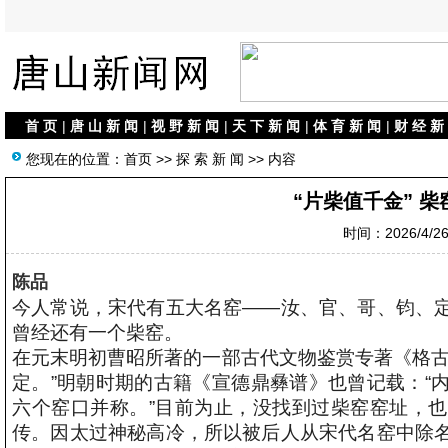
首 页
|
唐 山 新 闻
|
视 野 新 闻
|
天 下 新 闻
|
体 育 新 闻
|
财 经 新
您现在的位置：
首页
>>
探 索 新 闻
>> 内容
“片柴值千金” 
时间：2026/4/26 
陈品
今人常说，宋代有五大名窑——汝、官、哥、钧、
曾经还有一个柴窑。
在元末明初曹昭所著的一部古代文物鉴赏专著《格古
定。”明朝时期的古籍《宣德鼎彝谱》也曾记载：“
六个窑口并称。”目前为止，没找到过柴窑窑址，
传。因太过神秘高冷，所以被后人从宋代名窑中除