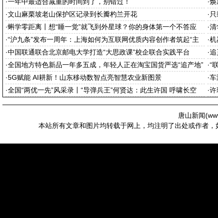
·
一年中最适合减重的时间到了，别错过！
·
焕
·
文山麻栗坡老山保护区记录到长瓣杓兰开花
·
只
·
蝌学零距离丨想“睡一觉”就飞到外星球？你的身体第一个不答应
·
清
·
“沪九条”发布一周年：上海如何为互联网优质内容创作者筑起“主
·
机
场”
·
中国联通联合北京邮电大学打造“大思政课”校企联合实践平台
·
追
·
全国地方特色新品一年多五成，年轻人正在淘宝国货严选“追产地”
·
“
·
5G赋能 AI耕新！山东移动数智点亮智慧农业新图景
·
车
·
全国“两优一先”风采录丨“导弹兵王”何贤达：此生许国 呼啸长空
·
许
唐山新闻(
ww
本站所有文章和图片均转载于网上，均注明了出处或作者，如有