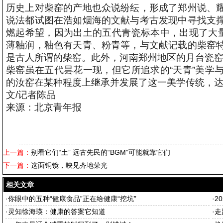
历史上对柴窑的产地也众说纷纭，形成了郑州说、
说法都试图在浩如烟海的文献与考古发现中寻找支
燃起希望，因为出土的五代青瓷标本中，出现了大量
薄釉润，釉色有天青、粉青等，与文献记载的柴窑
是古人所谓的柴窑。此外，河南郑州地区的月台瓷
柴窑虽在五代昙花一现，但它所追求的“天青”美学
的汝窑在某种程度上继承并发展了这一美学传统，
文/记者陈品
来源：北京青年报
上一篇：
别看它们“土” 远古先民的“BGM”可能就靠它们
下一篇：
这面铜镜，映见齐地荣光
相关文章
·
你眼中的五种“健康食品”正在给健康“挖坑”
·
2
·
灵知徐海瑛：健康的答案它知道
·
走