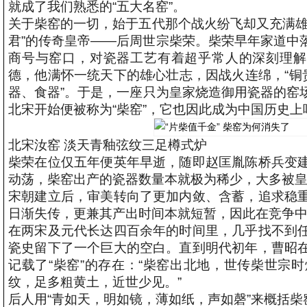
就成了我们熟悉的“五大名窑”。
关于柴窑的一切，始于五代那个战火纷飞却又充满雄
君”的传奇皇帝——后周世宗柴荣。柴荣早年家道中
商号与窑口，对瓷器工艺有着超乎常人的深刻理解
德，他满怀一统天下的雄心壮志，因战火连绵，“铜
器、食器”。于是，一座只为皇家烧造御用瓷器的窑
北宋开始便被称为“柴窑”，它也因此成为中国历史
北宋汝窑 淡天青釉弦纹三足樽式炉
柴荣在位仅五年便英年早逝，随即赵匡胤陈桥兵变
动荡，柴窑出产的瓷器数量本就极为稀少，大多被
宋朝建立后，审美转向了更加内敛、含蓄，追求稳
日渐失传，更兼其产出时间本就短暂，因此在竞争
在两宋及元代长达四百余年的时间里，几乎找不到
瓷史留下了一个巨大的空白。直到明代初年，曹昭
记载了“柴窑”的存在：“柴窑出北地，世传柴世宗
纹，足多粗黄土，近世少见。”
后人用“青如天，明如镜，薄如纸，声如磬”来概括柴