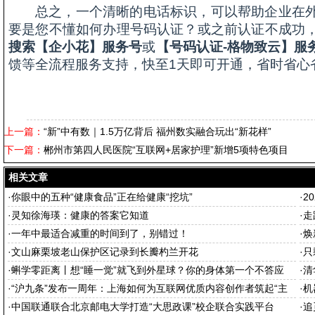
总之，一个清晰的电话标识，可以帮助企业在
要是您不懂如何办理号码认证？或之前认证不成功
搜索【企小花】服务号
或
【号码认证-格物致云】服
馈等全流程服务支持，快至1天即可开通，省时省心
上一篇：
“新”中有数｜1.5万亿背后 福州数实融合玩出“新花样”
下一篇：
郴州市第四人民医院“互联网+居家护理”新增5项特色项目
相关文章
·
你眼中的五种“健康食品”正在给健康“挖坑”
·
2
·
灵知徐海瑛：健康的答案它知道
·
走
·
一年中最适合减重的时间到了，别错过！
·
焕
·
文山麻栗坡老山保护区记录到长瓣杓兰开花
·
只
·
蝌学零距离丨想“睡一觉”就飞到外星球？你的身体第一个不答应
·
清
·
“沪九条”发布一周年：上海如何为互联网优质内容创作者筑起“主
·
机
场”
·
中国联通联合北京邮电大学打造“大思政课”校企联合实践平台
·
追