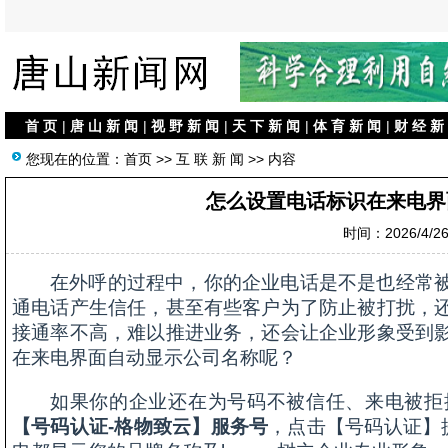
首 页
|
唐 山 新 闻
|
视 野 新 闻
|
天 下 新 闻
|
体 育 新 闻
|
财 经 新
您现在的位置：
首页
>>
互 联 新 闻
>> 内容
怎么设置电话标识在来电界
时间：2026/4/26 
在外呼的过程中，你的企业电话是不是也经常
通电话产生信任，甚至有些客户为了防止被打扰，
接通率不高，难以推进业务，还会让企业形象受到
在来电界面自动显示公司名称呢？
如果你的企业还在为号码不被信任、来电被拒
【号码认证-格物致云】服务号
，点击【号码认证】