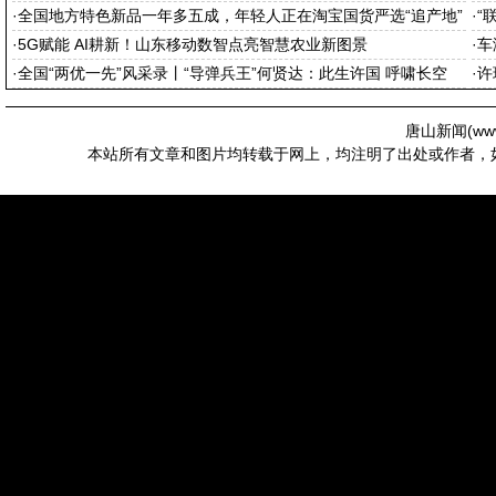
·
全国地方特色新品一年多五成，年轻人正在淘宝国货严选“追产地”
·
“
·
5G赋能 AI耕新！山东移动数智点亮智慧农业新图景
·
车
·
全国“两优一先”风采录丨“导弹兵王”何贤达：此生许国 呼啸长空
·
许
唐山新闻(
ww
本站所有文章和图片均转载于网上，均注明了出处或作者，如有