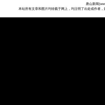
唐山新闻(
ww
本站所有文章和图片均转载于网上，均注明了出处或作者，如有