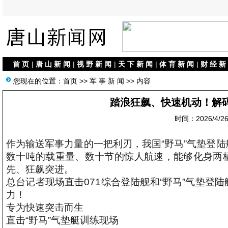
首 页
|
唐 山 新 闻
|
视 野 新 闻
|
天 下 新 闻
|
体 育 新 闻
|
财 经 新
您现在的位置：
首页
>>
军 事 新 闻
>> 内容
踏浪狂飙、快速机动！解码
时间：2026/4/26 
作为输送军事力量的一把利刃，我国“野马”气垫登陆
数十吨的载重量、数十节的惊人航速，能够化身两栖
先、狂飙突进。
总台记者现场直击071综合登陆舰和“野马”气垫登
力！
专为快速突击而生
直击“野马”气垫艇训练现场