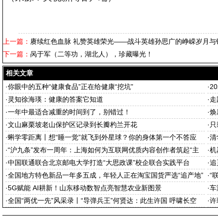
上一篇：
赓续红色血脉 礼赞英雄荣光——战斗英雄孙思广的峥嵘岁月与
下一篇：
呙于军（二等功，湖北人），珍藏曝光！
相关文章
·
你眼中的五种“健康食品”正在给健康“挖坑”
·
2
·
灵知徐海瑛：健康的答案它知道
·
走
·
一年中最适合减重的时间到了，别错过！
·
焕
·
文山麻栗坡老山保护区记录到长瓣杓兰开花
·
只
·
蝌学零距离丨想“睡一觉”就飞到外星球？你的身体第一个不答应
·
清
·
“沪九条”发布一周年：上海如何为互联网优质内容创作者筑起“主
·
机
场”
·
中国联通联合北京邮电大学打造“大思政课”校企联合实践平台
·
追
·
全国地方特色新品一年多五成，年轻人正在淘宝国货严选“追产地”
·
“
·
5G赋能 AI耕新！山东移动数智点亮智慧农业新图景
·
车
·
全国“两优一先”风采录丨“导弹兵王”何贤达：此生许国 呼啸长空
·
许