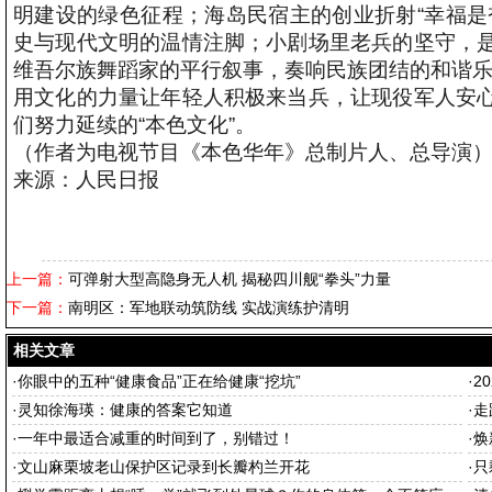
明建设的绿色征程；海岛民宿主的创业折射“幸福是
史与现代文明的温情注脚；小剧场里老兵的坚守，
维吾尔族舞蹈家的平行叙事，奏响民族团结的和谐
用文化的力量让年轻人积极来当兵，让现役军人安
们努力延续的“本色文化”。
（作者为电视节目《本色华年》总制片人、总导演
来源：人民日报
上一篇：
可弹射大型高隐身无人机 揭秘四川舰“拳头”力量
下一篇：
南明区：军地联动筑防线 实战演练护清明
相关文章
·
你眼中的五种“健康食品”正在给健康“挖坑”
·
2
·
灵知徐海瑛：健康的答案它知道
·
走
·
一年中最适合减重的时间到了，别错过！
·
焕
·
文山麻栗坡老山保护区记录到长瓣杓兰开花
·
只