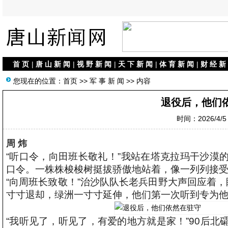
首 页
|
唐 山 新 闻
|
视 野 新 闻
|
天 下 新 闻
|
体 育 新 闻
|
财 经 新
您现在的位置：
首页
>>
军 事 新 闻
>> 内容
退役后，他们
时间：2026/4/5 
周 炜
“听口令，向田班长敬礼！”我站在塔克拉玛干沙漠
口令。一株株梭梭树挺拔骄傲地站着，像一列列接
“向周班长致敬！”治沙队队长老兵田野大声回应着
寸寸退却，绿洲一寸寸延伸，他们第一次听到专为
“我听见了，听见了，有爱的地方就是家！”90后