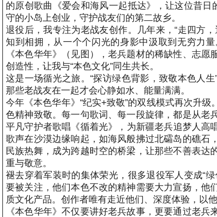
的原创歌曲《爱会和海风一起抵达》，让这位昔日的
守的小岛上创业，守护战友们的第二故乡。
退役后，我专注为老战友创作。几年来，“走四方，
知到相拥，从一个个闪光的身影中汲取到无穷力量
《本色华年》（见图），老兵题材的稀缺性、志愿
创造性，让我与“本色文化”同生共长。
这是一场循光之旅。“探访绿色背影，致敬本色人生
那些老战友在一起才会心静如水、能量满满。
今年《本色华年》“纪实+致敬”的双线模式再次升
色精神致敬。每一句歌词、每一段旋律，都是从老
平凡守护者歌唱《循着光》，为新疆老兵追梦人高
歌声在沙漠边缘响起，如海风般拂过北礵岛的礁石
民族热舞，成为跨越时空的桥梁，让那些不善表达
重与敬意。
褪去穿着军装时的集体荣光，很多退役军人变成“绿
要被关注，他们本色不改的精神需要大力宣扬，他
质文化产品。创作者唯有走近他们、深度体验，以
《本色华年》不仅要讲好老兵故事，更要通过老兵