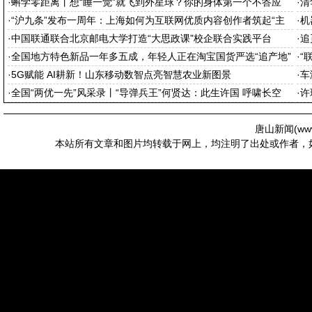
·
蝌学零距离丨想“睡一觉”就飞到外星球？你的身体第一个不答应
·
清
·
“沪九条”发布一周年：上海如何为互联网优质内容创作者筑起“主
·
机
场”
·
中国联通联合北京邮电大学打造“大思政课”校企联合实践平台
·
追
·
全国地方特色新品一年多五成，年轻人正在淘宝国货严选“追产地”
·
“
·
5G赋能 AI耕新！山东移动数智点亮智慧农业新图景
·
车
·
全国“两优一先”风采录丨“导弹兵王”何贤达：此生许国 呼啸长空
·
许
唐山新闻(
ww
本站所有文章和图片均转载于网上，均注明了出处或作者，如有